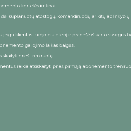
nemento kortelės imtinai.
dėl suplanuotų atostogų, komandiruočių ar kitų aplinkybių 
 jeigu klientas turėjo biuletenį ir pranešė iš karto susirgus b
bonemento galiojimo laikas baigėsi.
skaityti prieš treniruotę.
ntus reikia atsiskaityti prieš pirmąją abonemento treniruo