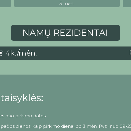
3 mėn.
NAMŲ REZIDENTAI
€ 4k./mėn.
taisyklės:
es nuo pirkimo datos.
ačios dienos, kaip pirkimo diena, po 3 mėn. Pvz.: nuo 09-23 