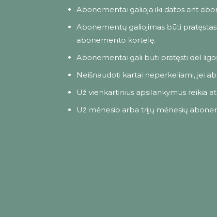
Abonementai galioja iki datos ant abo
Abonementų galiojimas būti pratęstas 
abonemento kortelę.
Abonementai gali būti pratęsti dėl ligos,
Neišnaudoti kartai neperkeliami, jei a
Už vienkartinius apsilankymus reikia atsi
Už mėnesio arba trijų mėnesių aboneme