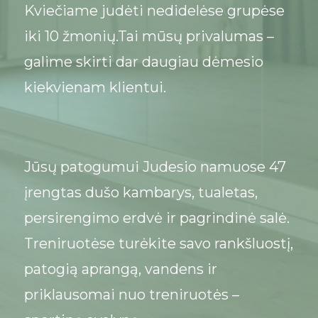
Kviečiame judėti nedidelėse grupėse
iki 10 žmonių.Tai mūsų privalumas –
galime skirti dar daugiau dėmesio
kiekvienam klientui.
Jūsų patogumui Judesio namuose 47
įrengtas dušo kambarys, tualetas,
persirengimo erdvė ir pagrindinė salė.
Treniruotėse turėkite savo rankšluostį,
patogią aprangą, vandens ir
priklausomai nuo treniruotės –