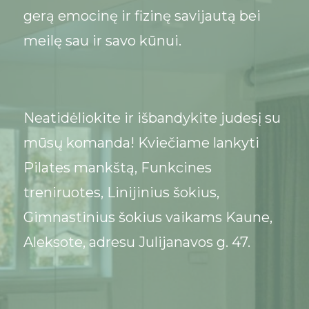
gerą emocinę ir fizinę savijautą bei
meilę sau ir savo kūnui.
Neatidėliokite ir išbandykite judesį su
mūsų komanda! Kviečiame lankyti
Pilates mankštą, Funkcines
treniruotes, Linijinius šokius,
Gimnastinius šokius vaikams Kaune,
Aleksote, adresu Julijanavos g. 47.